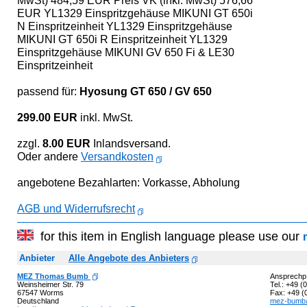
MwSt) 484,59 EUR Preis VK (inkl. MwSt) 576,66
EUR YL1329 Einspritzgehäuse MIKUNI GT 650i
N Einspritzeinheit YL1329 Einspritzgehäuse
MIKUNI GT 650i R Einspritzeinheit YL1329
Einspritzgehäuse MIKUNI GV 650 Fi & LE30
Einspritzeinheit
passend für:
Hyosung GT 650 / GV 650
299.00 EUR
inkl. MwSt.
zzgl.
8.00 EUR
Inlandsversand.
Oder andere
Versandkosten
angebotene Bezahlarten: Vorkasse, Abholung
AGB und Widerrufsrecht
for this item in English language please use our
Anbieter
Alle Angebote des Anbieters
MEZ Thomas Bumb
Ansprechp
Weinsheimer Str. 79
Tel.: +49 
67547 Worms
Fax: +49 (
Deutschland
mez-bumb@