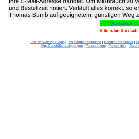
Ihre E-Mail-Adresse handelt. Um Mißbrauch zu 
und Bestellzeit notiert. Verläuft alles korrekt, s
Thomas Bumb auf geeignetem, günstigen Weg z
Bitte rufen Sie nac
Teile-Verwaltung (Login)
|
als Händler anmelden
|
Händlerverzeichnis
|
F
Allg. Geschäftsbedingungen
|
Partnerseiten
|
Partnerlinks
|
Daten