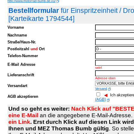
http://www.motorrad-bumb.de.vu/
Bestellformular
für Einspritzeinheit / D
[Karteikarte 1794544]
Vorname
Nachname
Straße/Haus-Nr.
Postleitzahl
und
Ort
Telefon-Nummer
E-Mail Adresse
sein!
Lieferanschrift
Adresse oben
Versandart
Versand
Ich akzeptier
AGB akzeptieren
(AGB)
Und so geht es weiter:
Nach Klick auf "BESTE
eine E-Mail
an die angegebene E-Mail-Adresse.
ein Link
. Erst durch Klick auf diesen Link wi
Ihnen und MEZ Thomas Bumb gültig
. So stell