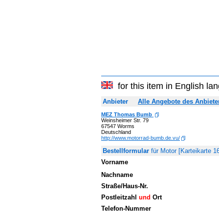
for this item in English l
Anbieter
Alle Angebote des Anbiete
MEZ Thomas Bumb
Weinsheimer Str. 79
67547 Worms
Deutschland
http://www.motorrad-bumb.de.vu/
Bestellformular
für Motor [Karteikarte 
Vorname
Nachname
Straße/Haus-Nr.
Postleitzahl
und
Ort
Telefon-Nummer