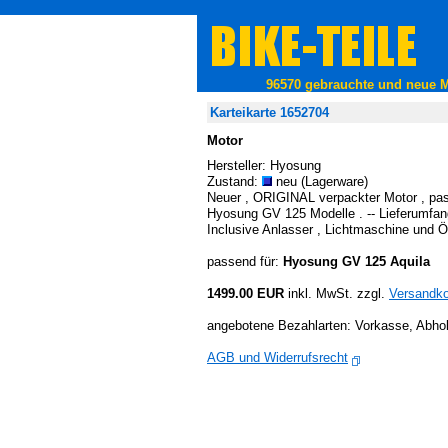
96570 gebrauchte und neue Mo
Karteikarte 1652704
Motor
Hersteller: Hyosung
Zustand:
neu (Lagerware)
Neuer , ORIGINAL verpackter Motor , pas
Hyosung GV 125 Modelle . -- Lieferumfang
Inclusive Anlasser , Lichtmaschine und Öl
passend für:
Hyosung GV 125 Aquila
1499.00 EUR
inkl. MwSt. zzgl.
Versandk
angebotene Bezahlarten: Vorkasse, Abho
AGB und Widerrufsrecht