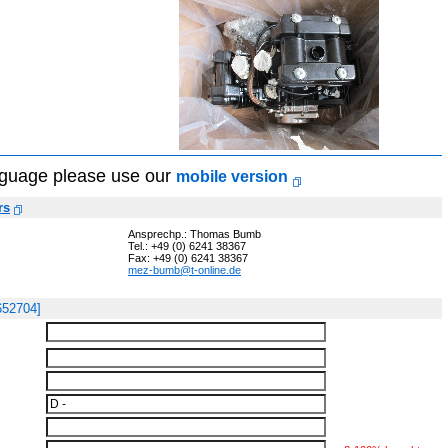
anguage please use our
mobile version
rs
Ansprechp.: Thomas Bumb
Tel.: +49 (0) 6241 38367
Fax: +49 (0) 6241 38367
mez-bumb@t-online.de
1652704]