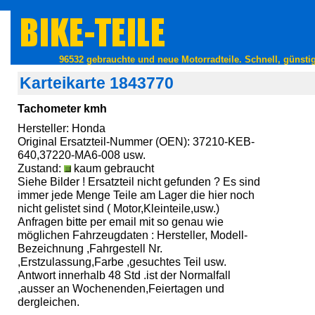
96532 gebrauchte und neue Motorradteile. Schnell, günstig
Karteikarte 1843770
Tachometer kmh
Hersteller: Honda
Original Ersatzteil-Nummer (OEN): 37210-KEB-
640,37220-MA6-008 usw.
Zustand:
kaum gebraucht
Siehe Bilder ! Ersatzteil nicht gefunden ? Es sind
immer jede Menge Teile am Lager die hier noch
nicht gelistet sind ( Motor,Kleinteile,usw.)
Anfragen bitte per email mit so genau wie
möglichen Fahrzeugdaten : Hersteller, Modell-
Bezeichnung ,Fahrgestell Nr.
,Erstzulassung,Farbe ,gesuchtes Teil usw.
Antwort innerhalb 48 Std .ist der Normalfall
,ausser an Wochenenden,Feiertagen und
dergleichen.