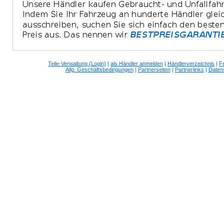
Teile-Verwaltung (Login)
|
als Händler anmelden
|
Händlerverzeichnis
|
F
Allg. Geschäftsbedingungen
|
Partnerseiten
|
Partnerlinks
|
Daten