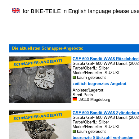
for BIKE-TEILE in English language please us
Die aktuellsten Schnapper-Angebote:
GSF 600 Bandit WVA8 Ritzelabdeck
Suzuki GSF 600 WVA8 Bandit (2002
Farbe/Oberfl.: Silber
Marke/Hersteller: SUZUKI
kaum gebraucht
zeitlich begrenztes Angebot
Anbieter/Lagerort:
Streif Parts
39110 Magdeburg
GSF 600 Bandit WVA8 Zylinderkop
Suzuki GSF 600 WVA8 Bandit (2002
Farbe/Oberfl.: Silber
Marke/Hersteller: SUZUKI
kaum gebraucht
begrenzte Stückzahl vorhanden