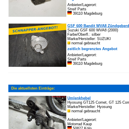
Anbieter/Lagerort:
Streif Parts
39110 Magdeburg
GSF 600 Bandit WVA8 Zündgeberde
Suzuki GSF 600 WVA8 (2000)
Farbe/Oberfl.: silber
Marke/Hersteller: SUZUKI
normal gebraucht
zeitlich begrenztes Angebot
Anbieter/Lagerort:
Streif Parts
39110 Magdeburg
Die aktuellsten Einträge:
Umlenkhebel
Hyosung GT125 Comet, GT 125 Come
Marke/Hersteller: Hyosung
normal gebraucht
Anbieter/Lagerort:
Motorrad Kaup
50827 Köln