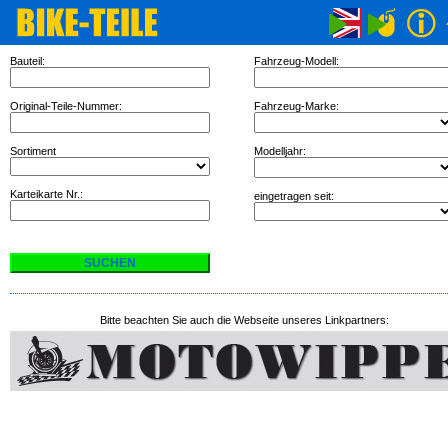
Bauteil:
Fahrzeug-Modell:
Original-Teile-Nummer:
Fahrzeug-Marke:
Sortiment
Modelljahr:
Karteikarte Nr.:
eingetragen seit:
Bitte beachten Sie auch die Webseite unseres Linkpartners: