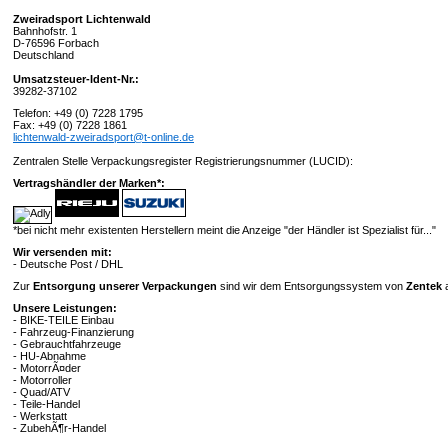
Zweiradsport Lichtenwald
Bahnhofstr. 1
D-76596 Forbach
Deutschland
Umsatzsteuer-Ident-Nr.:
39282-37102
Telefon: +49 (0) 7228 1795
Fax: +49 (0) 7228 1861
lichtenwald-zweiradsport@t-online.de
Zentralen Stelle Verpackungsregister Registrierungsnummer (LUCID):
Vertragshändler der Marken*:
*bei nicht mehr existenten Herstellern meint die Anzeige "der Händler ist Spezialist für..."
Wir versenden mit:
- Deutsche Post / DHL
Zur
Entsorgung unserer Verpackungen
sind wir dem Entsorgungssystem von
Zentek
a
Unsere Leistungen:
- BIKE-TEILE Einbau
- Fahrzeug-Finanzierung
- Gebrauchtfahrzeuge
- HU-Abnahme
- MotorrÃ¤der
- Motorroller
- Quad/ATV
- Teile-Handel
- Werkstatt
- ZubehÃ¶r-Handel