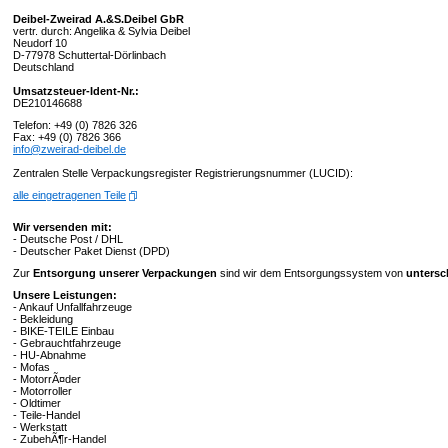
Deibel-Zweirad A.&S.Deibel GbR
vertr. durch: Angelika & Sylvia Deibel
Neudorf 10
D-77978 Schuttertal-Dörlinbach
Deutschland
Umsatzsteuer-Ident-Nr.:
DE210146688
Telefon: +49 (0) 7826 326
Fax: +49 (0) 7826 366
info@zweirad-deibel.de
Zentralen Stelle Verpackungsregister Registrierungsnummer (LUCID):
alle eingetragenen Teile
Wir versenden mit:
- Deutsche Post / DHL
- Deutscher Paket Dienst (DPD)
Zur
Entsorgung unserer Verpackungen
sind wir dem Entsorgungssystem von
untersc
Unsere Leistungen:
- Ankauf Unfallfahrzeuge
- Bekleidung
- BIKE-TEILE Einbau
- Gebrauchtfahrzeuge
- HU-Abnahme
- Mofas
- MotorrÃ¤der
- Motorroller
- Oldtimer
- Teile-Handel
- Werkstatt
- ZubehÃ¶r-Handel