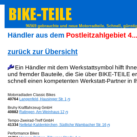
96569 gebrauchte und neue Motorradteile. Schnell, günstig
Händler aus dem
Postleitzahlgebiet 4...
zurück zur Übersicht
Ein Händler mit dem Werkstattsymbol hilft Ih
und fremder Bauteile, die Sie über BIKE-TEILE e
schnell einen kompetenten Werkstatt-Partner in I
Motorradladen Classic Bikes
40764
Langenfeld, Hausinger Str. 1
Bruhy Kraftfahrzeug GmbH
40882
Ratingen, Am Weinhaus 12
Tempo-Zweirad-Treff GmbH
41334
Nettetal-Kaldenkirchen, Südliche Wambacher Str. 16
Performance Bikes