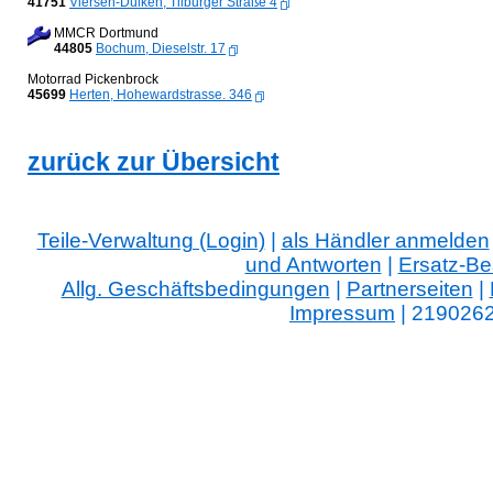
41751
Viersen-Dülken, Tilburger Straße 4
MMCR Dortmund
44805
Bochum, Dieselstr. 17
Motorrad Pickenbrock
45699
Herten, Hohewardstrasse. 346
zurück zur Übersicht
Teile-Verwaltung (Login)
|
als Händler anmelden
und Antworten
|
Ersatz-Be
Allg. Geschäftsbedingungen
|
Partnerseiten
|
Impressum
| 219026