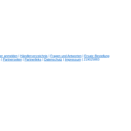
ler anmelden
|
Händlerverzeichnis
|
Fragen und Antworten
|
Ersatz-Bestellung
n
|
Partnerseiten
|
Partnerlinks
|
Datenschutz
|
Impressum
| 219025883