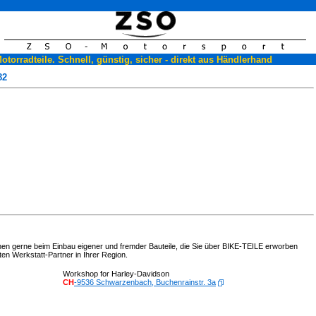
torradteile. Schnell, günstig, sicher - direkt aus Händlerhand
82
hnen gerne beim Einbau eigener und fremder Bauteile, die Sie über BIKE-TEILE erworben
en Werkstatt-Partner in Ihrer Region.
Workshop for Harley-Davidson
CH
-9536 Schwarzenbach, Buchenrainstr. 3a