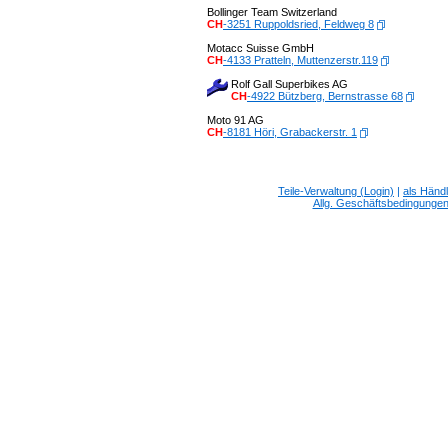
Bollinger Team Switzerland
CH
-3251 Ruppoldsried, Feldweg 8
Motacc Suisse GmbH
CH
-4133 Pratteln, Muttenzerstr.119
Rolf Gall Superbikes AG
CH
-4922 Bützberg, Bernstrasse 68
Moto 91 AG
CH
-8181 Höri, Grabackerstr. 1
Teile-Verwaltung (Login)
|
als Händ
Allg. Geschäftsbedingunge