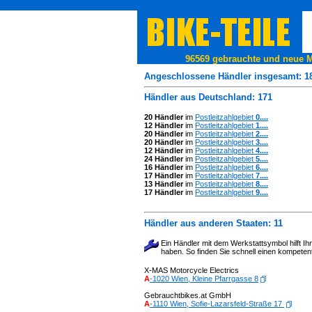
96569 gebrauchte und neue Mo
Angeschlossene Händler insgesamt: 1
Händler aus Deutschland: 171
20 Händler
im
Postleitzahlgebiet
0....
12 Händler
im
Postleitzahlgebiet
1....
20 Händler
im
Postleitzahlgebiet
2....
20 Händler
im
Postleitzahlgebiet
3....
12 Händler
im
Postleitzahlgebiet
4....
24 Händler
im
Postleitzahlgebiet
5....
16 Händler
im
Postleitzahlgebiet
6....
17 Händler
im
Postleitzahlgebiet
7....
13 Händler
im
Postleitzahlgebiet
8....
17 Händler
im
Postleitzahlgebiet
9....
Händler aus anderen Staaten: 11
Ein Händler mit dem Werkstattsymbol hilft I
haben. So finden Sie schnell einen kompetent
X-MAS Motorcycle Electrics
A
-1020 Wien, Kleine Pfarrgasse 8
Gebrauchtbikes.at GmbH
A
-1110 Wien, Sofie-Lazarsfeld-Straße 17